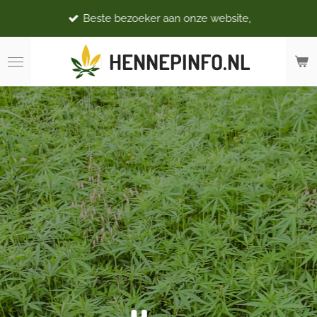
Ga
Beste bezoeker aan onze website,
direct
naar
HENNEPINFO.NL
de
hoofdinhoud