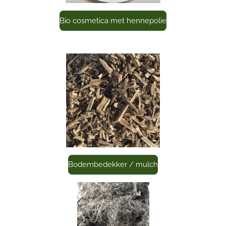
Bio cosmetica met hennepolie
Bodembedekker / mulch