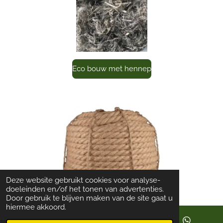
Eco bouw met hennep
Deze website gebruikt cookies voor analyse-
doeleinden en/of het tonen van advertenties.
Door gebruik te blijven maken van de site gaat u
hiermee akkoord.
Hennep touw