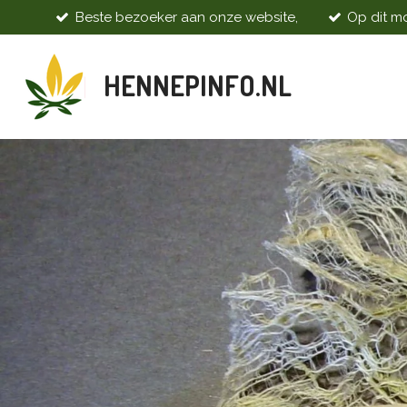
Beste bezoeker aan onze website,
Op dit mo
Ga
direct
naar
HENNEPINFO.NL
de
hoofdinhoud