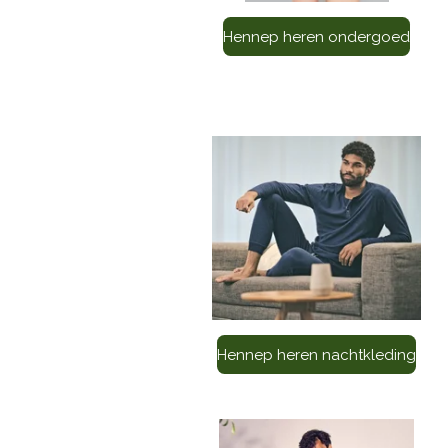
Hennep heren ondergoed
Hennep heren nachtkleding