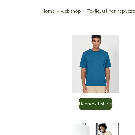
Home
»
webshop
»
Textiel uit hennepveze
Hennep T shirts