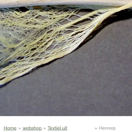
Home
»
webshop
»
Textiel uit
»
Hennep