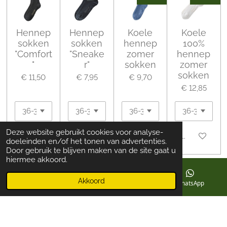
Hennep
Hennep
Koele
Koele
sokken
sokken
hennep
100%
"Comfort
"Sneake
zomer
hennep
"
r"
sokken
zomer
sokken
€ 11,50
€ 7,95
€ 9,70
€ 12,85
Deze website gebruikt cookies voor analyse-
In winkelwagen
In winkelwagen
In winkelwagen
In winkelwa
doeleinden en/of het tonen van advertenties.
Door gebruik te blijven maken van de site gaat u
hiermee akkoord.
"Was- en onderhoudsgids voor hennep"
Akkoord
E-mailadres
Telefoonnummer
WhatsApp
© 2014 - 2026 hennepinfo.nl powered bij Schoth Informedia
Groep bv