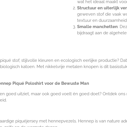
wat het ideaal maakt voo
Structuur en uiterlijk v
geweven stof die vaak wo
textuur en duurzaamheid. H
Smalle manchetten
: De
bijdraagt aan de algehele s
qué stof, stijlvolle kleuren en ecologisch eerlijke productie? Dat
ologisch katoen. Met nikkelvrije metalen knopen is dit basisstuk 
ennep Piqué Poloshirt voor de Bewuste Man
leen goed uitziet, maar ook goed voelt én goed doet? Ontdek on
eid.
dige piquéjersey met hennepvezels. Hennep is van nature ademe