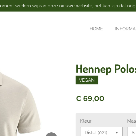
oment werken wij aan onze nieuwe website, het kan zijn dat nog ni
HOME
INFORMA
Hennep Polos
VEGAN
€ 69,00
Kleur
Maa