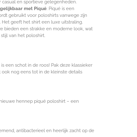
r casual en sportieve gelegenheden.
ergelijkbaar met Piqué
: Piqué is een
rdt gebruikt voor poloshirts vanwege zijn
et geeft het shirt een luxe uitstraling.
ze bieden een strakke en moderne look, wat
tijl van het poloshirt.
 is een schot in de roos! Pak deze klassieker
ook nog eens tot in de kleinste details
s nieuwe hennep piqué poloshirt – een
nd, antibacterieel en heerlijk zacht op de