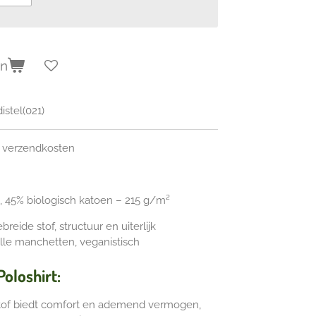
en
stel(021)
ef verzendkosten
, 45% biologisch katoen – 215 g/m²
reide stof, structuur en uiterlijk
alle manchetten,
veganistisch
oloshirt:
 stof biedt comfort en ademend vermogen,