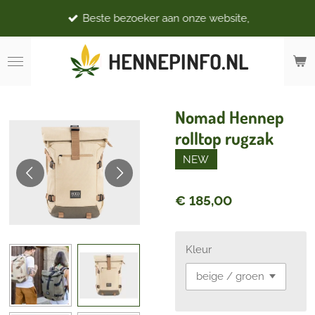
Ga
Beste bezoeker aan onze website,
direct
naar
HENNEPINFO.NL
de
hoofdinhoud
Nomad Hennep
rolltop rugzak
NEW
€ 185,00
Kleur