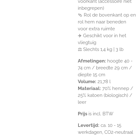
voorkant (accessoire niet
inbegrepen)
🩴 Rol de bovenkant op en
rol hem naar beneden
voor extra ruimte
✈️ Geschikt voor in het
vliegtuig
⚖️ Slechts 1,4 kg | 3 lb
Afmetingen:
hoogte 40 -
74 cm / breedte 29 cm /
diepte 15 cm
Volume:
21,78 l
Materiaal:
70% hennep /
25% katoen (biologisch) /
leer
Prijs
is incl. BTW
Levertijd:
ca. 10 - 15
werkdagen, CO2-neutraal