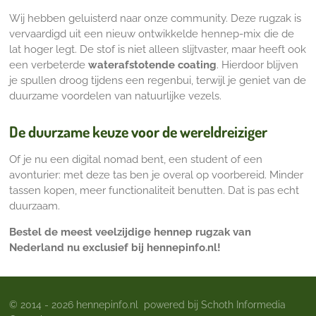
Wij hebben geluisterd naar onze community.
Deze rugzak is
vervaardigd uit een nieuw ontwikkelde hennep-mix die de
lat hoger legt.
De stof is niet alleen slijtvaster,
maar heeft ook
een verbeterde
waterafstotende coating
.
Hierdoor blijven
je spullen droog tijdens een regenbui,
terwijl je geniet van de
duurzame voordelen van natuurlijke vezels.
De duurzame keuze voor de wereldreiziger
Of je nu een digital nomad bent,
een student of een
avonturier:
met deze tas ben je overal op voorbereid.
Minder
tassen kopen,
meer functionaliteit benutten.
Dat is pas echt
duurzaam.
Bestel de meest veelzijdige hennep rugzak van
Nederland nu exclusief bij hennepinfo.nl!
© 2014 - 2026 hennepinfo.nl powered bij Schoth Informedia