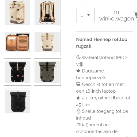
In
winkelwagen
Nomad Hennep rolltop
rugzak
💦 Waterafstotend (PFC-
vrij)
🍁 Duurzame
hennepvezels
💻 Geschikt tot en met
een 16-inch laptop
🧳 20 liter, uitbreidbaar tot
45 liter
👌 Snelle toegang tot de
inhoud
👝 (af)neembare
schoudertas aan de