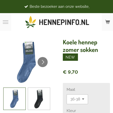
Ga
Beste bezoeker aan onze website,
direct
naar
HENNEPINFO.NL
de
hoofdinhoud
Koele hennep
zomer sokken
NEW
€ 9,70
Maat
Kleur