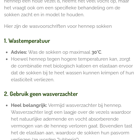
hennep een holle vezel is, neemt het veel vocht op, maar
het vraagt ook om een specifieke behandeling om de
sokken zacht en in model te houden.
Hier zijn de wasvoorschriften voor hennep sokken
1. Wastemperatuur
Advies:
Was de sokken op maximaal
30°C
.
Hoewel hennep tegen hogere temperaturen kan, zorgt
de combinatie met biologisch katoen en elastaan ervoor
dat de sokken bij te heet wassen kunnen krimpen of hun
elasticiteit verliezen.
2. Gebruik geen wasverzachter
Heel belangrijk:
Vermijd wasverzachter bij hennep.
Wasverzachter legt een laagje over de vezels waardoor
het natuurlijke ademende en vocht absorberende
vermogen van de hennep verloren gaat. Bovendien tast
het de elastaan aan, waardoor de sokken hun pasvorm
verliezen (ze worden "lubberig").