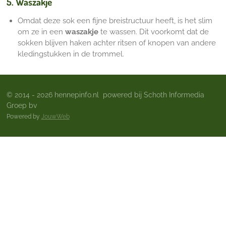
5. Waszakje
Omdat deze sok een fijne breistructuur heeft, is het slim
om ze in een
waszakje
te wassen. Dit voorkomt dat de
sokken blijven haken achter ritsen of knopen van andere
kledingstukken in de trommel.
© 2014 - 2026 hennepinfo.nl powered bij Schoth Informedia
Groep bv
Powered by
JouwWeb