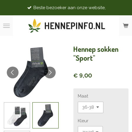
Ga
Beste bezoeker aan onze website,
direct
naar
HENNEPINFO.NL
de
hoofdinhoud
Hennep sokken
"Sport"
€ 9,00
Maat
Kleur