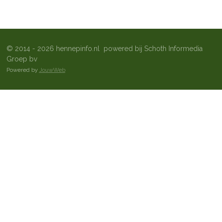
© 2014 - 2026 hennepinfo.nl powered bij Schoth Informedia
Groep bv
Powered by
JouwWeb