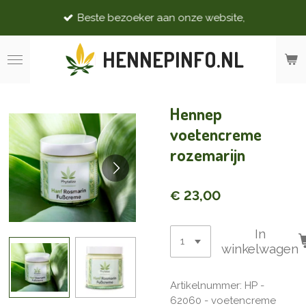
Ga
Beste bezoeker aan onze website,
direct
naar
HENNEPINFO.NL
de
hoofdinhoud
Hennep
voetencreme
rozemarijn
€ 23,00
In
winkelwagen
Artikelnummer:
HP -
62060 - voetencreme