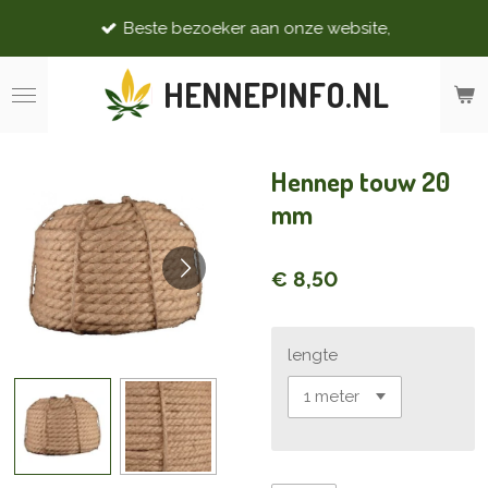
Ga
Beste bezoeker aan onze website,
direct
naar
HENNEPINFO.NL
de
hoofdinhoud
Hennep touw 20
mm
€ 8,50
lengte