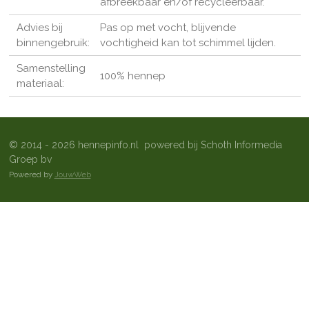
afbreekbaar en/of recycleerbaar.
Advies bij
Pas op met vocht, blijvende
binnengebruik:
vochtigheid kan tot schimmel lijden.
Samenstelling
100% hennep
materiaal:
© 2014 - 2026 hennepinfo.nl powered bij Schoth Informedia
Groep bv
Powered by
JouwWeb