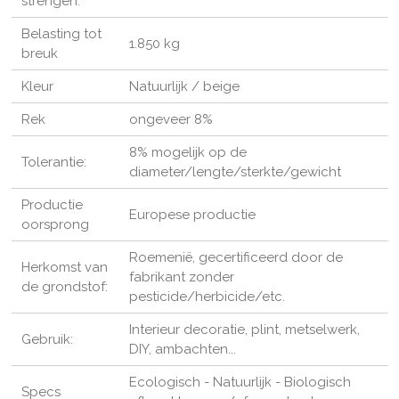
strengen:
Belasting tot
1.850 kg
breuk
Kleur
Natuurlijk / beige
Rek
ongeveer 8%
8% mogelijk op de
Tolerantie:
diameter/lengte/sterkte/gewicht
Productie
Europese productie
oorsprong
Roemenië, gecertificeerd door de
Herkomst van
fabrikant zonder
de grondstof:
pesticide/herbicide/etc.
Interieur decoratie, plint, metselwerk,
Gebruik:
DIY, ambachten...
Ecologisch - Natuurlijk - Biologisch
Specs